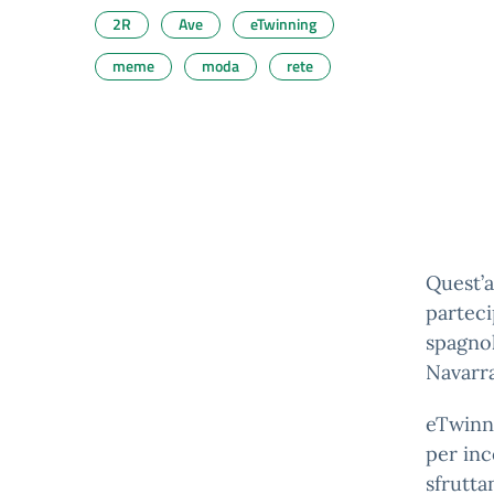
2R
Ave
eTwinning
meme
moda
rete
Quest’a
parteci
spagnol
Navarra
eTwinni
per inc
sfrutta