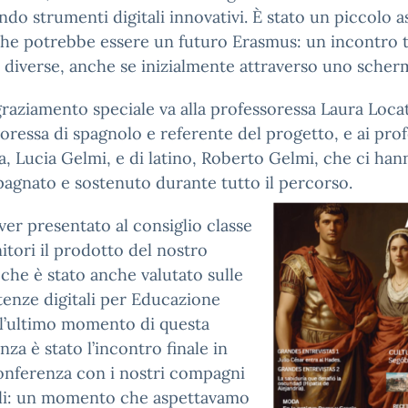
ando strumenti digitali innovativi. È stato un piccolo 
che potrebbe essere un futuro Erasmus: un incontro 
 diverse, anche se inizialmente attraverso uno sche
raziamento speciale va alla professoressa Laura Locate
oressa di spagnolo e referente del progetto, e ai prof
ia, Lucia Gelmi, e di latino, Roberto Gelmi, che ci han
gnato e sostenuto durante tutto il percorso.
er presentato al consiglio classe
nitori il prodotto del nostro
 che è stato anche valutato sulle
enze digitali per Educazione
 l’ultimo momento di questa
nza è stato l’incontro finale in
onferenza con i nostri compagni
li: un momento che aspettavamo