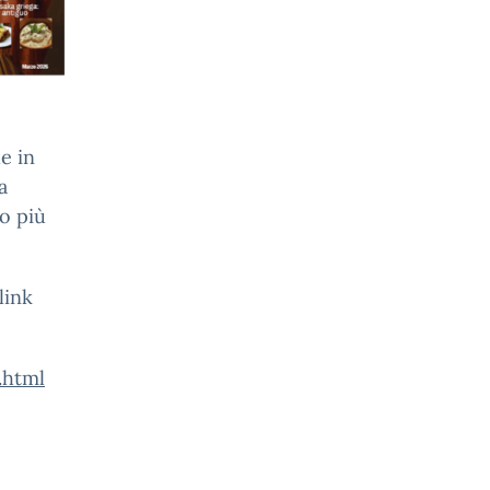
e in
a
o più
link
.html