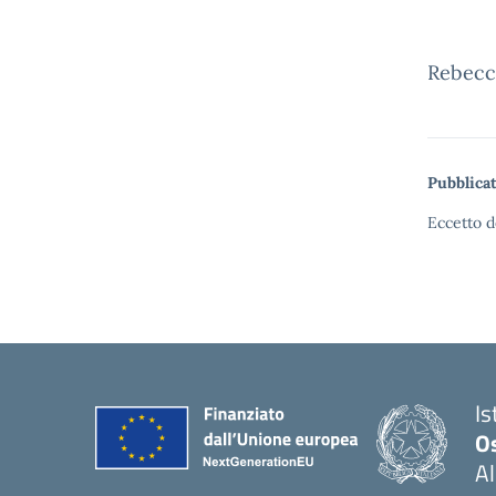
Rebecc
Pubblicat
Eccetto d
Is
O
Al