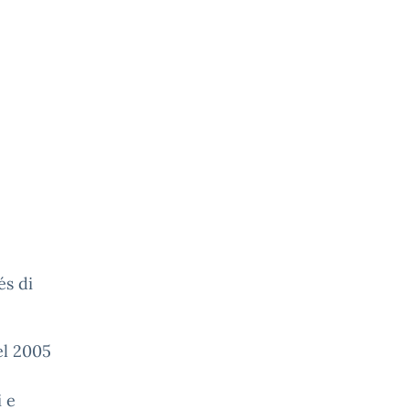
és di
el 2005
 e