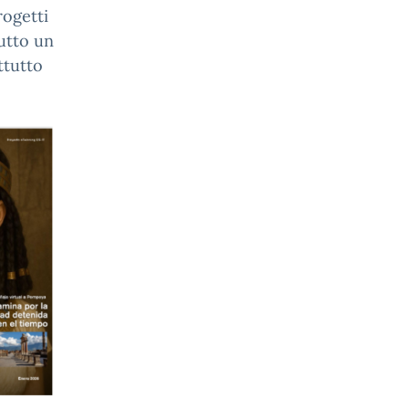
rogetti
tutto un
ttutto