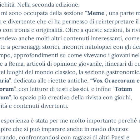
tichità. Nella seconda edizione,
 mi sono occupata della sezione “
Meme
”, una parte 
a e divertente che ci ha permesso di reinterpretare 
 con ironia e originalità. Oltre a queste sezioni, la riv
deva anche molti altri contenuti interessanti, come
ste a personaggi storici, incontri mitologici con gli de
impo, approfondimenti su come vivevano i giovani nell
e a Roma, articoli di opinione giovanile, itinerari di c
nei luoghi del mondo classico, la sezione gastronomic
aria
”, dedicata alle ricette antiche,
“Vox Graecorum e
orum
”, con letture di testi classici, e infine “
Totum
tum
”, lo spazio più creativo della rivista con giochi,
ità e contenuti divertenti.
 esperienza è stata per me molto importante perché 
apire che si può imparare anche in modo diverso:
rando, confrontandosi con ragazzi di altri Paesi e