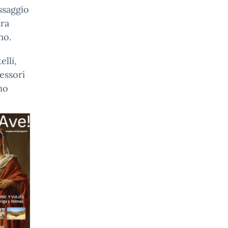
assaggio
tra
rmo.
lli,
essori
no