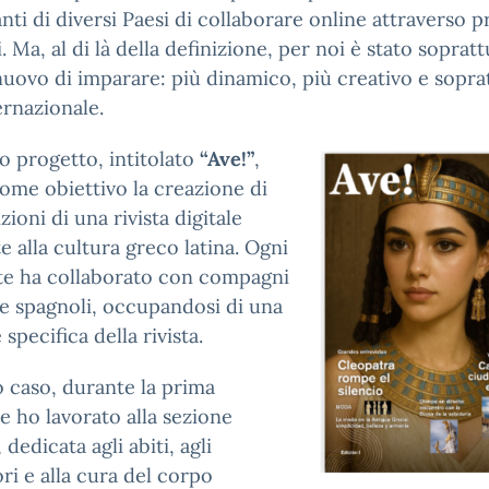
nti di diversi Paesi di collaborare online attraverso p
 Ma, al di là della definizione, per noi è stato soprat
ovo di imparare: più dinamico, più creativo e sopra
ernazionale.
ro progetto, intitolato
“Ave!”
,
ome obiettivo la creazione di
zioni di una rivista digitale
e alla cultura greco latina. Ogni
te ha collaborato con compagni
i e spagnoli, occupandosi di una
specifica della rivista.
 caso, durante la prima
e ho lavorato alla sezione
”, dedicata agli abiti, agli
ri e alla cura del corpo