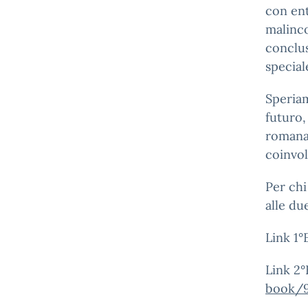
con en
malinco
conclu
special
Speria
futuro,
romana 
coinvol
Per chi
alle du
Link 1°
Link 2°
book/9