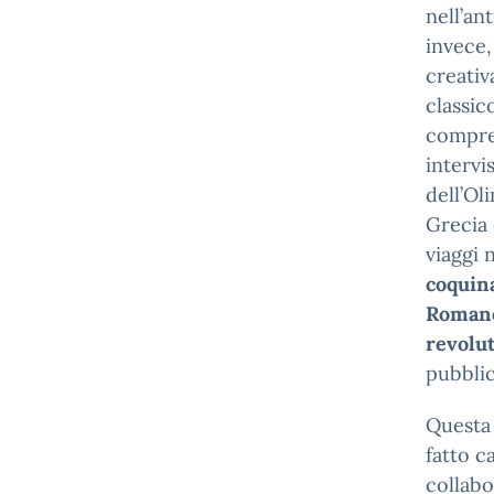
nell’an
invece,
creativ
classico
compren
intervi
dell’Ol
Grecia 
viaggi 
coquin
Roman
revolu
pubblic
Questa
fatto c
collabo