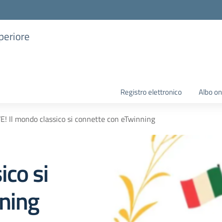
uperiore
Registro elettronico
Albo on
E! Il mondo classico si connette con eTwinning
ico si
ning