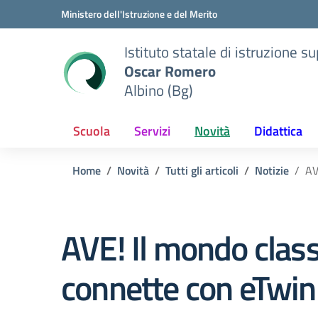
Vai ai contenuti
Vai al menu di navigazione
Vai al footer
Ministero dell'Istruzione e del Merito
Istituto statale di istruzione s
Oscar Romero
Albino (Bg)
Scuola
Servizi
Novità
Didattica
Home
Novità
Tutti gli articoli
Notizie
AV
AVE! Il mondo class
connette con eTwin