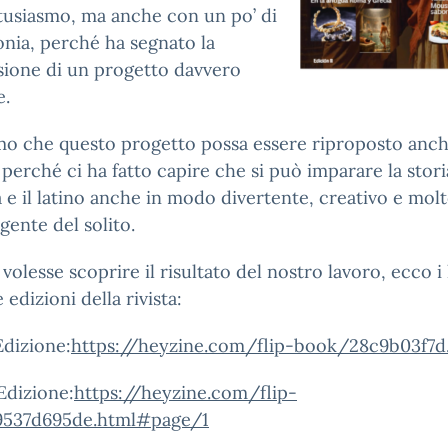
tusiasmo, ma anche con un po’ di
nia, perché ha segnato la
sione di un progetto davvero
e.
mo che questo progetto possa essere riproposto anch
 perché ci ha fatto capire che si può imparare la stori
e il latino anche in modo divertente, creativo e molt
gente del solito.
 volesse scoprire il risultato del nostro lavoro, ecco i 
e edizioni della rivista:
Edizione:
https://heyzine.com/flip-book/28c9b03f7d
Edizione:
https://heyzine.com/flip-
537d695de.html#page/1