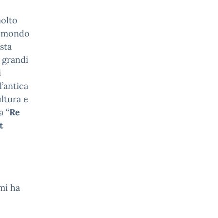
molto
il mondo
ista
 grandi
i
’antica
ultura e
a “
Re
t
mi ha