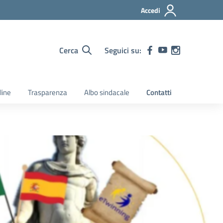
Accedi
Cerca
Seguici su:
line
Trasparenza
Albo sindacale
Contatti