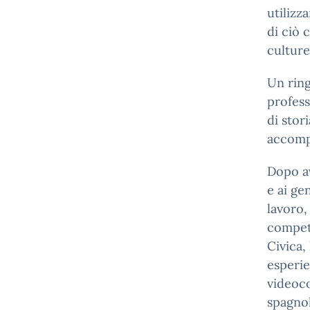
utilizz
di ciò 
culture
Un ring
profess
di stor
accompa
Dopo av
e ai ge
lavoro,
compet
Civica,
esperie
videoc
spagno