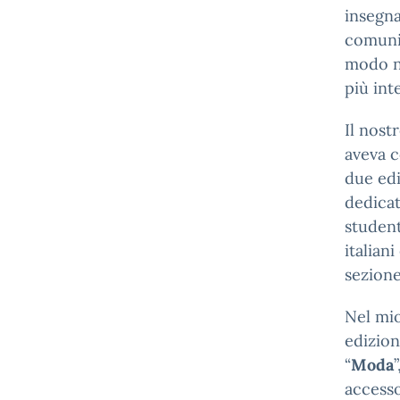
insegna
comuni.
modo nu
più int
Il nost
aveva c
due edi
dedicat
studen
italian
sezione 
Nel mio
edizion
“
Moda
accesso