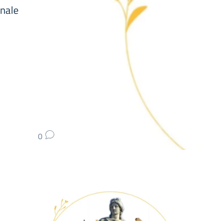
onale
0