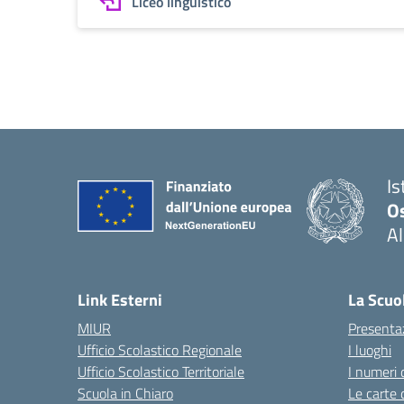
Liceo linguistico
Is
O
Al
Link Esterni
La Scuo
MIUR
Presenta
Ufficio Scolastico Regionale
I luoghi
Ufficio Scolastico Territoriale
I numeri 
Scuola in Chiaro
Le carte 