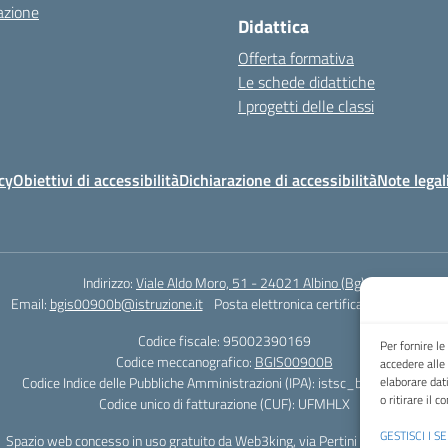
azione
Didattica
Offerta formativa
Le schede didattiche
I progetti delle classi
cy
Obiettivi di accessibilità
Dichiarazione di accessibilità
Note legal
Indirizzo:
Viale Aldo Moro, 51 - 24021 Albino (Bg)
Email:
bgis00900b@istruzione.it
Posta elettronica certificata (PEC):
bgis0
Codice fiscale: 95002390169
Per fornire l
Codice meccanografico:
BGIS00900B
accedere alle
Codice Indice delle Pubbliche Amministrazioni (IPA): istsc_bgis00900b
elaborare dat
o ritirare il 
Codice unico di fatturazione (CUF): UFMHLX
GESTISCI I SE
Spazio web concesso in uso gratuito da
Web3king
, via Pertini 8 ALBINO (Bg)