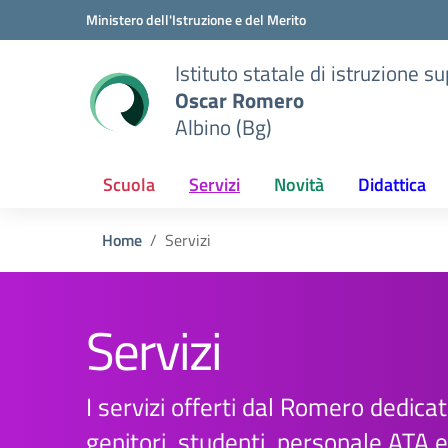
Vai ai contenuti
Vai al menu di navigazione
Vai al footer
Ministero dell'Istruzione e del Merito
Istituto statale di istruzione s
Oscar Romero
Albino (Bg)
Scuola
Servizi
Novità
Didattica
Home
Servizi
Servizi
I servizi offerti dal Romero dedicati 
genitori, studenti, personale ATA 