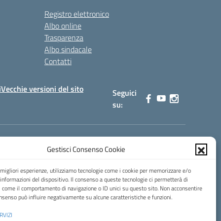
Registro elettronico
Albo online
Trasparenza
Albo sindacale
Contatti
i
Vecchie versioni del sito
Seguici
su:
Gestisci Consenso Cookie
0900b@pec.istruzione.it
e migliori esperienze, utilizziamo tecnologie come i cookie per memorizzare e/o
 informazioni del dispositivo. Il consenso a queste tecnologie ci permetterà di
i come il comportamento di navigazione o ID unici su questo sito. Non acconsentire
consenso può influire negativamente su alcune caratteristiche e funzioni.
RVIZI