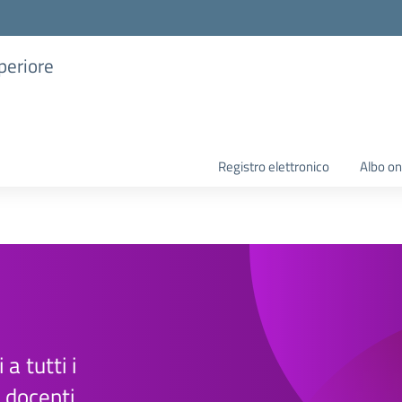
uperiore
Registro elettronico
Albo on
a tutti i
e docenti