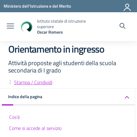
Vai ai contenuti
Vai al menu di navigazione
Vai al footer
Ministero dell'Istruzione e del Merito
Istituto statale di istruzione
superiore
Oscar Romero
Orientamento in ingresso
Attività proposte agli studenti della scuola
secondaria di I grado
Stampa / Condividi
Indice della pagina
Cos'è
Come si accede al servizio