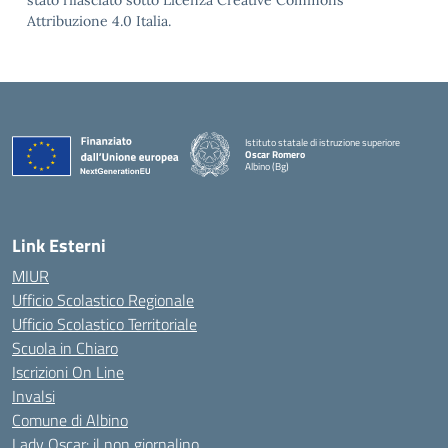
stato rilasciato sotto Licenza Creative Commons
Attribuzione 4.0 Italia.
Istituto statale di istruzione superiore
Oscar Romero
Albino (Bg)
Link Esterni
MIUR
Ufficio Scolastico Regionale
Ufficio Scolastico Territoriale
Scuola in Chiaro
Iscrizioni On Line
Invalsi
Comune di Albino
Lady Oscar: il non giornalino