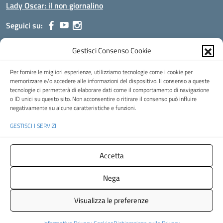
Lady Oscar: il non giornalino
Seguici su:
Gestisci Consenso Cookie
Indirizzo:
Viale Aldo Moro, 51 - 24021 Albino (Bg)
Centralino:
035/751389
Email:
bgis00900b@istruzione.it
Per fornire le migliori esperienze, utilizziamo tecnologie come i cookie per
Posta elettronica certificata (PEC):
bgis00900b@pec.istruzione.it
memorizzare e/o accedere alle informazioni del dispositivo. Il consenso a queste
tecnologie ci permetterà di elaborare dati come il comportamento di navigazione
Codice fiscale: 95002390169
o ID unici su questo sito. Non acconsentire o ritirare il consenso può influire
Codice meccanografico:
BGIS00900B
negativamente su alcune caratteristiche e funzioni.
Codice Indice delle Pubbliche Amministrazioni (IPA): istsc_bgis00900b
GESTISCI I SERVIZI
Codice unico di fatturazione (CUF): UFMHLX
Spazio web concesso in uso gratuito da
Web3king
, via Pertini 8 ALBINO
Accetta
(Bg)
Nega
Concept & Design by Designers Italia
- Versione del tema:
2.12.0
Visualizza le preferenze