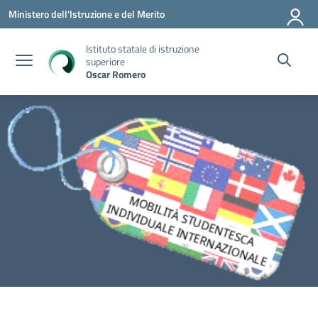
Vai ai contenuti
Vai al menu di navigazione
Vai al footer
Ministero dell'Istruzione e del Merito
Istituto statale di istruzione
superiore
Oscar Romero