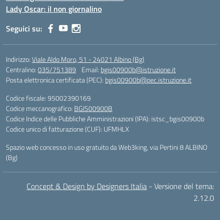
Lady Oscar: il non giornalino
Seguici su:
Indirizzo:
Viale Aldo Moro, 51 - 24021 Albino (Bg)
Centralino:
035/751389
Email:
bgis00900b@istruzione.it
Posta elettronica certificata (PEC):
bgis00900b@pec.istruzione.it
Codice fiscale: 95002390169
Codice meccanografico:
BGIS00900B
Codice Indice delle Pubbliche Amministrazioni (IPA): istsc_bgis00900b
Codice unico di fatturazione (CUF): UFMHLX
Spazio web concesso in uso gratuito da
Web3king
, via Pertini 8 ALBINO
(Bg)
Concept & Design by Designers Italia
- Versione del tema:
2.12.0