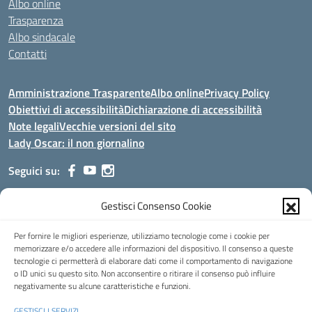
Albo online
Trasparenza
Albo sindacale
Contatti
Amministrazione Trasparente
Albo online
Privacy Policy
Obiettivi di accessibilità
Dichiarazione di accessibilità
Note legali
Vecchie versioni del sito
Lady Oscar: il non giornalino
Seguici su:
Gestisci Consenso Cookie
Indirizzo:
Viale Aldo Moro, 51 - 24021 Albino (Bg)
Centralino:
035/751389
Email:
bgis00900b@istruzione.it
Per fornire le migliori esperienze, utilizziamo tecnologie come i cookie per
Posta elettronica certificata (PEC):
bgis00900b@pec.istruzione.it
memorizzare e/o accedere alle informazioni del dispositivo. Il consenso a queste
tecnologie ci permetterà di elaborare dati come il comportamento di navigazione
Codice fiscale: 95002390169
o ID unici su questo sito. Non acconsentire o ritirare il consenso può influire
Codice meccanografico:
BGIS00900B
negativamente su alcune caratteristiche e funzioni.
Codice Indice delle Pubbliche Amministrazioni (IPA): istsc_bgis00900b
GESTISCI I SERVIZI