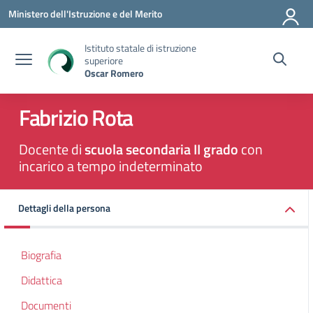
Vai ai contenuti
Vai al menu di navigazione
Vai al footer
Ministero dell'Istruzione e del Merito
Istituto statale di istruzione
superiore
Oscar Romero
Fabrizio Rota
Docente di
scuola secondaria II grado
con
incarico a tempo indeterminato
Dettagli della persona
Biografia
Didattica
Documenti