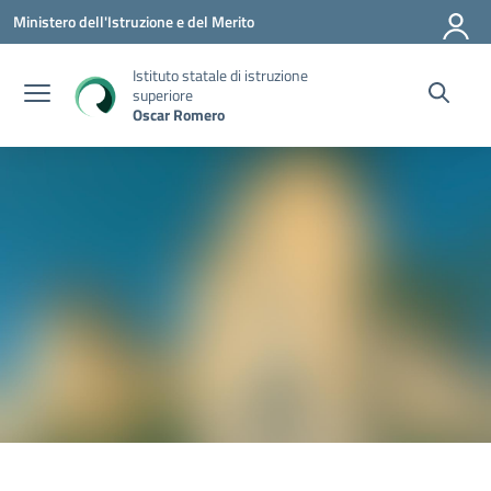
Vai ai contenuti
Vai al menu di navigazione
Vai al footer
Ministero dell'Istruzione e del Merito
Istituto statale di istruzione
superiore
Oscar Romero