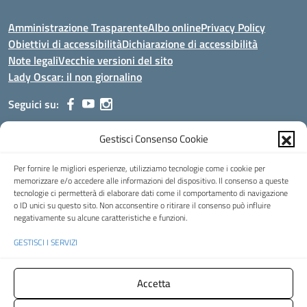
Amministrazione Trasparente
Albo online
Privacy Policy
Obiettivi di accessibilità
Dichiarazione di accessibilità
Note legali
Vecchie versioni del sito
Lady Oscar: il non giornalino
Seguici su:
Gestisci Consenso Cookie
Indirizzo:
Viale Aldo Moro, 51 - 24021 Albino (Bg)
Centralino:
035/751389
Email:
bgis00900b@istruzione.it
Per fornire le migliori esperienze, utilizziamo tecnologie come i cookie per
Posta elettronica certificata (PEC):
bgis00900b@pec.istruzione.it
memorizzare e/o accedere alle informazioni del dispositivo. Il consenso a queste
tecnologie ci permetterà di elaborare dati come il comportamento di navigazione
Codice fiscale: 95002390169
o ID unici su questo sito. Non acconsentire o ritirare il consenso può influire
Codice meccanografico:
BGIS00900B
negativamente su alcune caratteristiche e funzioni.
Codice Indice delle Pubbliche Amministrazioni (IPA): istsc_bgis00900b
GESTISCI I SERVIZI
Codice unico di fatturazione (CUF): UFMHLX
Spazio web concesso in uso gratuito da
Web3king
, via Pertini 8 ALBINO
Accetta
(Bg)