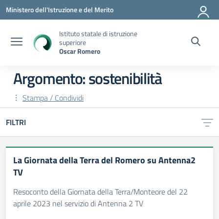
Vai ai contenuti
Vai al menu di navigazione
Vai al footer
Ministero dell'Istruzione e del Merito
Istituto statale di istruzione
superiore
Oscar Romero
Argomento: sostenibilità
Stampa / Condividi
FILTRI
La Giornata della Terra del Romero su Antenna2
TV
Resoconto della Giornata della Terra/Monteore del 22
aprile 2023 nel servizio di Antenna 2 TV