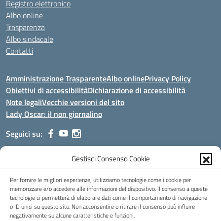
Registro elettronico
Albo online
Trasparenza
Albo sindacale
Contatti
Amministrazione Trasparente
Albo online
Privacy Policy
Obiettivi di accessibilità
Dichiarazione di accessibilità
Note legali
Vecchie versioni del sito
Lady Oscar: il non giornalino
Seguici su:
Gestisci Consenso Cookie
Indirizzo:
Viale Aldo Moro, 51 - 24021 Albino (Bg)
Centralino:
035/751389
Email:
bgis00900b@istruzione.it
Per fornire le migliori esperienze, utilizziamo tecnologie come i cookie per
Posta elettronica certificata (PEC):
bgis00900b@pec.istruzione.it
memorizzare e/o accedere alle informazioni del dispositivo. Il consenso a queste
tecnologie ci permetterà di elaborare dati come il comportamento di navigazione
Codice fiscale: 95002390169
o ID unici su questo sito. Non acconsentire o ritirare il consenso può influire
Codice meccanografico:
BGIS00900B
negativamente su alcune caratteristiche e funzioni.