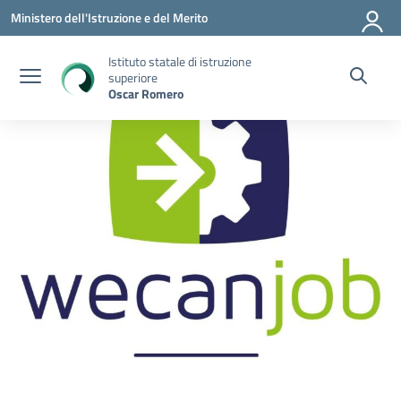
Vai ai contenuti
Vai al menu di navigazione
Vai al footer
Ministero dell'Istruzione e del Merito
Istituto statale di istruzione
superiore
Oscar Romero