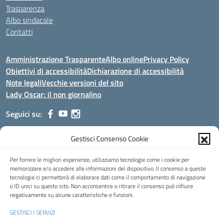
Trasparenza
Albo sindacale
Contatti
Amministrazione Trasparente
Albo online
Privacy Policy
Obiettivi di accessibilità
Dichiarazione di accessibilità
Note legali
Vecchie versioni del sito
Lady Oscar: il non giornalino
Seguici su:
Gestisci Consenso Cookie
Indirizzo:
Viale Aldo Moro, 51 - 24021 Albino (Bg)
Centralino:
035/751389
Email:
bgis00900b@istruzione.it
Per fornire le migliori esperienze, utilizziamo tecnologie come i cookie per
Posta elettronica certificata (PEC):
bgis00900b@pec.istruzione.it
memorizzare e/o accedere alle informazioni del dispositivo. Il consenso a queste
tecnologie ci permetterà di elaborare dati come il comportamento di navigazione
Codice fiscale: 95002390169
o ID unici su questo sito. Non acconsentire o ritirare il consenso può influire
Codice meccanografico:
BGIS00900B
negativamente su alcune caratteristiche e funzioni.
Codice Indice delle Pubbliche Amministrazioni (IPA): istsc_bgis00900b
GESTISCI I SERVIZI
Codice unico di fatturazione (CUF): UFMHLX