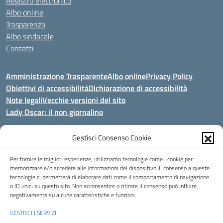
Registro elettronico
Albo online
Trasparenza
Albo sindacale
Contatti
Amministrazione Trasparente
Albo online
Privacy Policy
Obiettivi di accessibilità
Dichiarazione di accessibilità
Note legali
Vecchie versioni del sito
Lady Oscar: il non giornalino
Seguici su:
Gestisci Consenso Cookie
Per fornire le migliori esperienze, utilizziamo tecnologie come i cookie per
Indirizzo:
Viale Aldo Moro, 51 - 24021 Albino (Bg)
memorizzare e/o accedere alle informazioni del dispositivo. Il consenso a queste
Centralino:
035/751389
Email:
bgis00900b@istruzione.it
tecnologie ci permetterà di elaborare dati come il comportamento di navigazione
Posta elettronica certificata (PEC):
bgis00900b@pec.istruzione.it
o ID unici su questo sito. Non acconsentire o ritirare il consenso può influire
negativamente su alcune caratteristiche e funzioni.
Codice fiscale: 95002390169
Codice meccanografico:
BGIS00900B
GESTISCI I SERVIZI