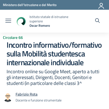
Vai ai contenuti
Vai al menu di navigazione
Vai al footer
Ministero dell'Istruzione e del Merito
Istituto statale di istruzione
superiore
Oscar Romero
Circolare 66
Incontro informativo/formativo
sulla Mobilità studentesca
internazionale individuale
Incontro online su Google Meet, aperto a tutti
gli interessati, Dirigenti, Docenti, Genitori e
studenti (in particolare delle classi 3^
Fabrizio Rota
Docente e funzione strumentale