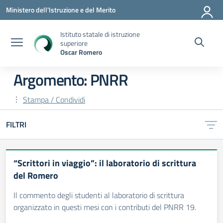
Vai ai contenuti
Vai al menu di navigazione
Vai al footer
Ministero dell'Istruzione e del Merito
Istituto statale di istruzione
superiore
Oscar Romero
Argomento: PNRR
Stampa / Condividi
FILTRI
“Scrittori in viaggio”: il laboratorio di scrittura
del Romero
Il commento degli studenti al laboratorio di scrittura
organizzato in questi mesi con i contributi del PNRR 19.