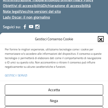
Obiettivi di accessibilità
Dichiarazione di accessibilità
Note legali
Vecchie versioni del sito
Lady Oscar: il non giornalino
Seguici su:
Gestisci Consenso Cookie
Indirizzo:
Viale Aldo Moro, 51 - 24021 Albino (Bg)
Centralino:
035/751389
Email:
bgis00900b@istruzione.it
Per fornire le migliori esperienze, utilizziamo tecnologie come i cookie per
Posta elettronica certificata (PEC):
bgis00900b@pec.istruzione.it
memorizzare e/o accedere alle informazioni del dispositivo. Il consenso a queste
tecnologie ci permetterà di elaborare dati come il comportamento di navigazione
Codice fiscale: 95002390169
o ID unici su questo sito. Non acconsentire o ritirare il consenso può influire
Codice meccanografico:
BGIS00900B
negativamente su alcune caratteristiche e funzioni.
Codice Indice delle Pubbliche Amministrazioni (IPA): istsc_bgis00900b
GESTISCI I SERVIZI
Codice unico di fatturazione (CUF): UFMHLX
Spazio web concesso in uso gratuito da
Web3king
, via Pertini 8 ALBINO
Accetta
(Bg)
Nega
Concept & Design by Designers Italia
- Versione del tema: