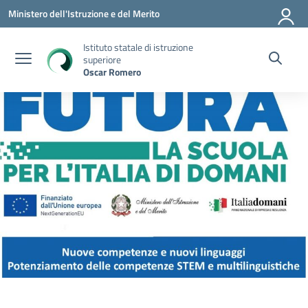
Vai ai contenuti
Vai al menu di navigazione
Vai al footer
Ministero dell'Istruzione e del Merito
Istituto statale di istruzione
superiore
Oscar Romero