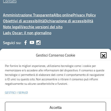
Contatti
Amministrazione Trasparente
Albo online
Privacy Policy
Obiettivi di accessibilità
Dichiarazione di accessibilità
Note legali
Vecchie versioni del sito
Lady Oscar: il non giornalino
Seguici su:
Gestisci Consenso Cookie
Indirizzo:
Viale Aldo Moro, 51 - 24021 Albino (Bg)
Centralino:
035/751389
Email:
bgis00900b@istruzione.it
Per fornire le migliori esperienze, utilizziamo tecnologie come i cookie per
Posta elettronica certificata (PEC):
bgis00900b@pec.istruzione.it
memorizzare e/o accedere alle informazioni del dispositivo. Il consenso a queste
tecnologie ci permetterà di elaborare dati come il comportamento di navigazione
Codice fiscale: 95002390169
o ID unici su questo sito. Non acconsentire o ritirare il consenso può influire
Codice meccanografico:
BGIS00900B
negativamente su alcune caratteristiche e funzioni.
Codice Indice delle Pubbliche Amministrazioni (IPA): istsc_bgis00900b
GESTISCI I SERVIZI
Codice unico di fatturazione (CUF): UFMHLX
Spazio web concesso in uso gratuito da
Web3king
, via Pertini 8 ALBINO
Accetta
(Bg)