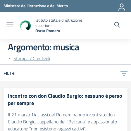
Vai ai contenuti
Vai al menu di navigazione
Vai al footer
Ministero dell'Istruzione e del Merito
Istituto statale di istruzione
superiore
Oscar Romero
Argomento: musica
Stampa / Condividi
FILTRI
Incontro con don Claudio Burgio: nessuno è perso
per sempre
Il 21 marzo 14 classi del Romero hanno incontrato don
Claudio Burgio, cappellano del "Beccaria" e appassionato
educatore: "non esistono ragazzi cattivi".