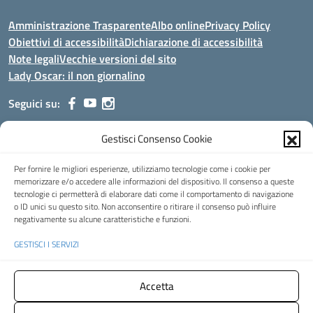
Amministrazione Trasparente
Albo online
Privacy Policy
Obiettivi di accessibilità
Dichiarazione di accessibilità
Note legali
Vecchie versioni del sito
Lady Oscar: il non giornalino
Seguici su:
Gestisci Consenso Cookie
Indirizzo:
Viale Aldo Moro, 51 - 24021 Albino (Bg)
Centralino:
035/751389
Email:
bgis00900b@istruzione.it
Per fornire le migliori esperienze, utilizziamo tecnologie come i cookie per
Posta elettronica certificata (PEC):
bgis00900b@pec.istruzione.it
memorizzare e/o accedere alle informazioni del dispositivo. Il consenso a queste
tecnologie ci permetterà di elaborare dati come il comportamento di navigazione
Codice fiscale: 95002390169
o ID unici su questo sito. Non acconsentire o ritirare il consenso può influire
Codice meccanografico:
BGIS00900B
negativamente su alcune caratteristiche e funzioni.
Codice Indice delle Pubbliche Amministrazioni (IPA): istsc_bgis00900b
GESTISCI I SERVIZI
Codice unico di fatturazione (CUF): UFMHLX
Spazio web concesso in uso gratuito da
Web3king
, via Pertini 8 ALBINO
Accetta
(Bg)