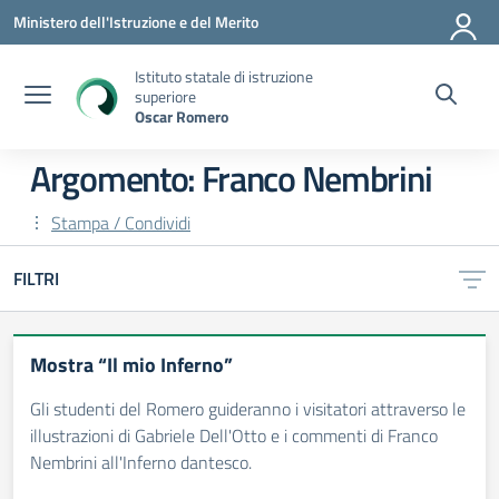
Vai ai contenuti
Vai al menu di navigazione
Vai al footer
Ministero dell'Istruzione e del Merito
Istituto statale di istruzione
superiore
Oscar Romero
Argomento: Franco Nembrini
Stampa / Condividi
FILTRI
Mostra “Il mio Inferno”
Gli studenti del Romero guideranno i visitatori attraverso le
illustrazioni di Gabriele Dell'Otto e i commenti di Franco
Nembrini all'Inferno dantesco.