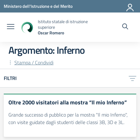
Vai ai contenuti
Vai al menu di navigazione
Vai al footer
Ministero dell'Istruzione e del Merito
Istituto statale di istruzione
superiore
Oscar Romero
Argomento: Inferno
Stampa / Condividi
FILTRI
Oltre 2000 visitatori alla mostra “Il mio Inferno”
Grande successo di pubblico per la mostra "Il mio Inferno",
con visite guidate dagli studenti delle classi 3B, 3D e 3L.