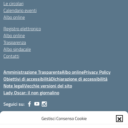
Le circolari
Calendario eventi
Albo online
Registro elettronico
Albo online
Trasparenza
Albo sindacale
Contatti
Amministrazione Trasparente
Albo online
Privacy Policy
Obiettivi di accessibilità
Dichiarazione di accessibilità
Note legali
Vecchie versioni del sito
Lady Oscar: il non giornalino
Seguici su:
Gestisci Consenso Cookie
Indirizzo:
Viale Aldo Moro, 51 - 24021 Albino (Bg)
Centralino:
035/751389
Email:
bgis00900b@istruzione.it