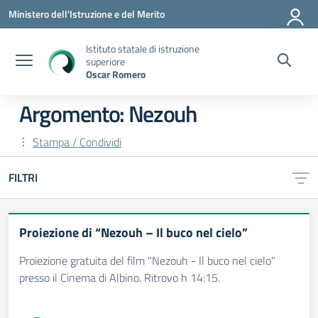
Vai ai contenuti
Vai al menu di navigazione
Vai al footer
Ministero dell'Istruzione e del Merito
Istituto statale di istruzione
superiore
Oscar Romero
Argomento: Nezouh
Stampa / Condividi
FILTRI
Proiezione di “Nezouh – Il buco nel cielo”
Proiezione gratuita del film "Nezouh - Il buco nel cielo"
presso il Cinema di Albino. Ritrovo h 14:15.