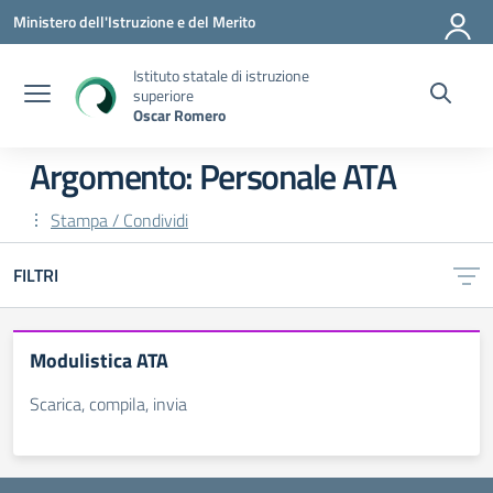
Vai ai contenuti
Vai al menu di navigazione
Vai al footer
Ministero dell'Istruzione e del Merito
Istituto statale di istruzione
superiore
Oscar Romero
Argomento: Personale ATA
Stampa / Condividi
FILTRI
Modulistica ATA
Scarica, compila, invia