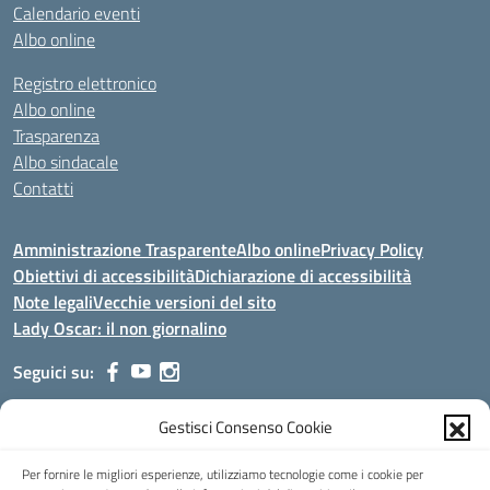
Calendario eventi
Albo online
Registro elettronico
Albo online
Trasparenza
Albo sindacale
Contatti
Amministrazione Trasparente
Albo online
Privacy Policy
Obiettivi di accessibilità
Dichiarazione di accessibilità
Note legali
Vecchie versioni del sito
Lady Oscar: il non giornalino
Seguici su:
Gestisci Consenso Cookie
Indirizzo:
Viale Aldo Moro, 51 - 24021 Albino (Bg)
Centralino:
035/751389
Email:
bgis00900b@istruzione.it
Per fornire le migliori esperienze, utilizziamo tecnologie come i cookie per
Posta elettronica certificata (PEC):
bgis00900b@pec.istruzione.it