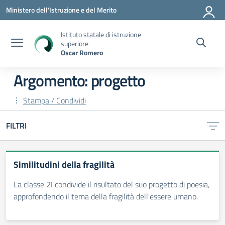
Vai ai contenuti
Vai al menu di navigazione
Vai al footer
Ministero dell'Istruzione e del Merito
Istituto statale di istruzione
superiore
Oscar Romero
Argomento: progetto
Stampa / Condividi
FILTRI
Similitudini della fragilità
La classe 2I condivide il risultato del suo progetto di poesia,
approfondendo il tema della fragilità dell'essere umano.