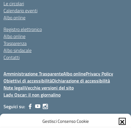
Le circolari
Calendario eventi
Albo online
Registro elettronico
Albo online
Trasparenza
Albo sindacale
Contatti
Amministrazione Trasparente
Albo online
Privacy Policy
Obiettivi di accessibilità
Dichiarazione di accessibilità
Note legali
Vecchie versioni del sito
Lady Oscar: il non giornalino
Seguici su:
Gestisci Consenso Cookie
Indirizzo:
Viale Aldo Moro, 51 - 24021 Albino (Bg)
Centralino:
035/751389
Email:
bgis00900b@istruzione.it