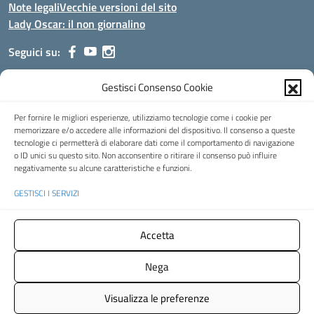
Note legali
Vecchie versioni del sito
Lady Oscar: il non giornalino
Seguici su:
Gestisci Consenso Cookie
Indirizzo:
Viale Aldo Moro, 51 - 24021 Albino (Bg)
Centralino:
035/751389
Email:
bgis00900b@istruzione.it
Per fornire le migliori esperienze, utilizziamo tecnologie come i cookie per
Posta elettronica certificata (PEC):
bgis00900b@pec.istruzione.it
memorizzare e/o accedere alle informazioni del dispositivo. Il consenso a queste
tecnologie ci permetterà di elaborare dati come il comportamento di navigazione
Codice fiscale: 95002390169
o ID unici su questo sito. Non acconsentire o ritirare il consenso può influire
Codice meccanografico:
BGIS00900B
negativamente su alcune caratteristiche e funzioni.
Codice Indice delle Pubbliche Amministrazioni (IPA): istsc_bgis00900b
GESTISCI I SERVIZI
Codice unico di fatturazione (CUF): UFMHLX
Spazio web concesso in uso gratuito da
Web3king
, via Pertini 8 ALBINO
Accetta
(Bg)
Nega
Concept & Design by Designers Italia
- Versione del tema:
2.12.0
Visualizza le preferenze