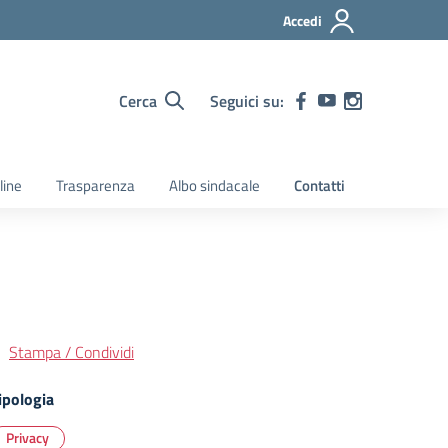
Accedi
Cerca
Seguici su:
line
Trasparenza
Albo sindacale
Contatti
Stampa / Condividi
ipologia
Privacy