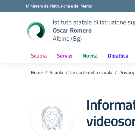
Vai ai contenuti
Vai al menu di navigazione
Vai al footer
Ministero dell'Istruzione e del Merito
Istituto statale di istruzione s
Oscar Romero
Albino (Bg)
Scuola
Servizi
Novità
Didattica
Home
Scuola
Le carte della scuola
Privacy
Informat
videoso