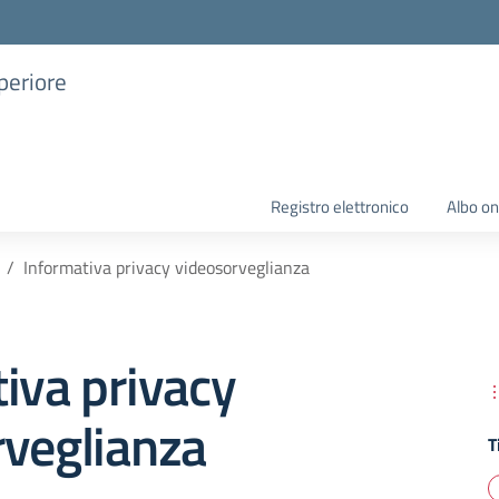
uperiore
Registro elettronico
Albo on
Informativa privacy videosorveglianza
iva privacy
rveglianza
T