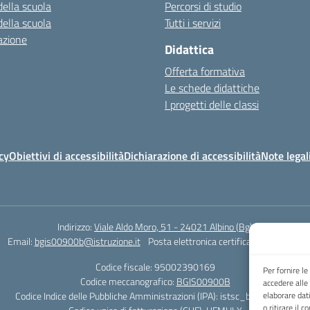
della scuola
Percorsi di studio
della scuola
Tutti i servizi
azione
Didattica
Offerta formativa
Le schede didattiche
I progetti delle classi
cy
Obiettivi di accessibilità
Dichiarazione di accessibilità
Note legal
Indirizzo:
Viale Aldo Moro, 51 - 24021 Albino (Bg)
Email:
bgis00900b@istruzione.it
Posta elettronica certificata (PEC):
bgis0
Codice fiscale: 95002390169
Per fornire l
Codice meccanografico:
BGIS00900B
accedere alle
Codice Indice delle Pubbliche Amministrazioni (IPA): istsc_bgis00900b
elaborare dat
o ritirare il 