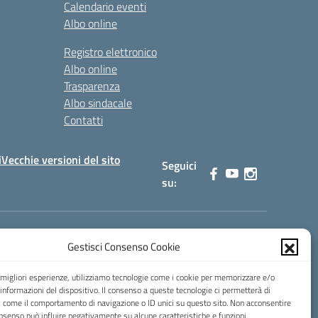
Calendario eventi
Albo online
Registro elettronico
Albo online
Trasparenza
Albo sindacale
Contatti
i
Vecchie versioni del sito
Seguici
su:
Gestisci Consenso Cookie
0900b@pec.istruzione.it
e migliori esperienze, utilizziamo tecnologie come i cookie per memorizzare e/o
 informazioni del dispositivo. Il consenso a queste tecnologie ci permetterà di
i come il comportamento di navigazione o ID unici su questo sito. Non acconsentire
consenso può influire negativamente su alcune caratteristiche e funzioni.