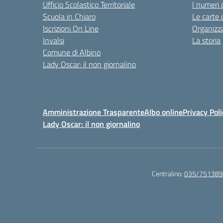
Ufficio Scolastico Territoriale
I numeri 
Scuola in Chiaro
Le carte 
Iscrizioni On Line
Organizz
Invalsi
La storia
Comune di Albino
Lady Oscar: il non giornalino
Amministrazione Trasparente
Albo online
Privacy Poli
Lady Oscar: il non giornalino
Centralino:
035/751389