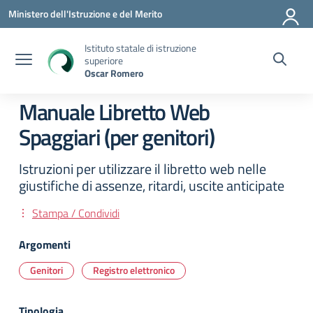
Vai ai contenuti
Vai al menu di navigazione
Vai al footer
Ministero dell'Istruzione e del Merito
Istituto statale di istruzione
superiore
Oscar Romero
Manuale Libretto Web
Spaggiari (per genitori)
Istruzioni per utilizzare il libretto web nelle
giustifiche di assenze, ritardi, uscite anticipate
Stampa / Condividi
Argomenti
Genitori
Registro elettronico
Tipologia