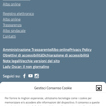
Albo online
Registro elettronico
Albo online
Trasparenza
Albo sindacale
Contatti
Amministrazione Trasparente
Albo online
Privacy Policy
Obiettivi di accessibilità
Dichiarazione di accessibilità
Note legali
Vecchie versioni del sito
Lady Oscar: il non giornalino
Seguici su:
Gestisci Consenso Cookie
Indirizzo:
Viale Aldo Moro, 51 - 24021 Albino (Bg)
Centralino:
035/751389
Email:
bgis00900b@istruzione.it
Per fornire le migliori esperienze, utilizziamo tecnologie come i cookie per
Posta elettronica certificata (PEC):
bgis00900b@pec.istruzione.it
memorizzare e/o accedere alle informazioni del dispositivo. Il consenso a queste