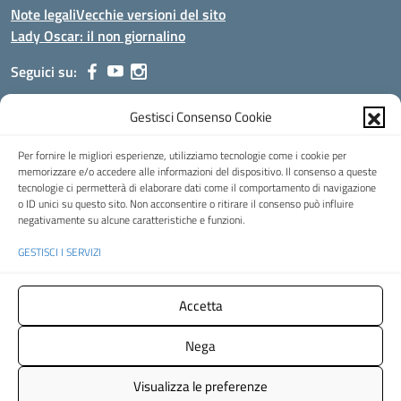
Note legali
Vecchie versioni del sito
Lady Oscar: il non giornalino
Seguici su:
Gestisci Consenso Cookie
Indirizzo:
Viale Aldo Moro, 51 - 24021 Albino (Bg)
Centralino:
035/751389
Email:
bgis00900b@istruzione.it
Per fornire le migliori esperienze, utilizziamo tecnologie come i cookie per
Posta elettronica certificata (PEC):
bgis00900b@pec.istruzione.it
memorizzare e/o accedere alle informazioni del dispositivo. Il consenso a queste
tecnologie ci permetterà di elaborare dati come il comportamento di navigazione
Codice fiscale: 95002390169
o ID unici su questo sito. Non acconsentire o ritirare il consenso può influire
Codice meccanografico:
BGIS00900B
negativamente su alcune caratteristiche e funzioni.
Codice Indice delle Pubbliche Amministrazioni (IPA): istsc_bgis00900b
GESTISCI I SERVIZI
Codice unico di fatturazione (CUF): UFMHLX
Spazio web concesso in uso gratuito da
Web3king
, via Pertini 8 ALBINO
Accetta
(Bg)
Nega
Concept & Design by Designers Italia
- Versione del tema:
2.12.0
Visualizza le preferenze