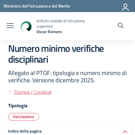
Vai ai contenuti
Vai al menu di navigazione
Vai al footer
Ministero dell'Istruzione e del Merito
Istituto statale di istruzione
superiore
Oscar Romero
Numero minimo verifiche
disciplinari
Allegato al PTOF: tipologia e numero minimo di
verifiche. Versione dicembre 2025.
Stampa / Condividi
Tipologia
Valutazione
Indice della pagina