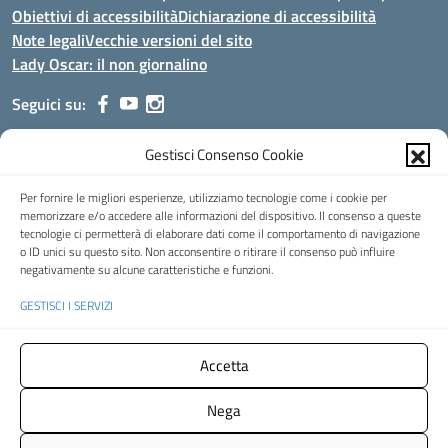
Obiettivi di accessibilità
Dichiarazione di accessibilità
Note legali
Vecchie versioni del sito
Lady Oscar: il non giornalino
Seguici su:
Gestisci Consenso Cookie
Indirizzo:
Viale Aldo Moro, 51 - 24021 Albino (Bg)
Centralino:
035/751389
Email:
bgis00900b@istruzione.it
Per fornire le migliori esperienze, utilizziamo tecnologie come i cookie per
Posta elettronica certificata (PEC):
bgis00900b@pec.istruzione.it
memorizzare e/o accedere alle informazioni del dispositivo. Il consenso a queste
tecnologie ci permetterà di elaborare dati come il comportamento di navigazione
Codice fiscale: 95002390169
o ID unici su questo sito. Non acconsentire o ritirare il consenso può influire
Codice meccanografico:
BGIS00900B
negativamente su alcune caratteristiche e funzioni.
Codice Indice delle Pubbliche Amministrazioni (IPA): istsc_bgis00900b
GESTISCI I SERVIZI
Codice unico di fatturazione (CUF): UFMHLX
Spazio web concesso in uso gratuito da
Web3king
, via Pertini 8 ALBINO
Accetta
(Bg)
Nega
Concept & Design by Designers Italia
- Versione del tema: