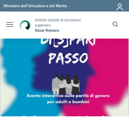
Vai ai contenuti
Vai al menu di navigazione
Vai al footer
Ministero dell'Istruzione e del Merito
Istituto statale di istruzione
superiore
Oscar Romero