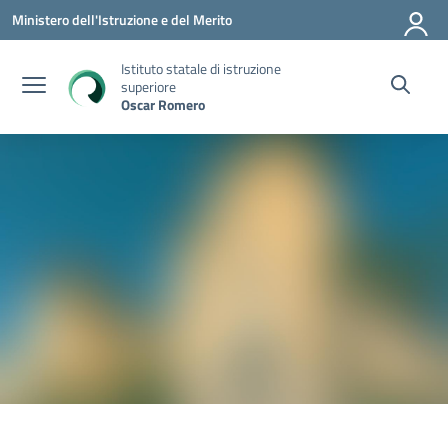
Vai ai contenuti
Vai al menu di navigazione
Vai al footer
Ministero dell'Istruzione e del Merito
Istituto statale di istruzione
superiore
Oscar Romero