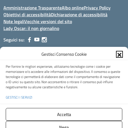
Amministrazione Trasparente
Albo online
Privacy Policy
Obiettivi di accessibilità
Dichiarazione di accessibilità
Note legali
Vecchie versioni del sito
Lady Oscar: il non giornalino
Seguici su:
Gestisci Consenso Cookie
Indirizzo:
Viale Aldo Moro, 51 - 24021 Albino (Bg)
Centralino:
035/751389
Email:
bgis00900b@istruzione.it
Per fornire le migliori esperienze, utilizziamo tecnologie come i cookie per
Posta elettronica certificata (PEC):
bgis00900b@pec.istruzione.it
memorizzare e/o accedere alle informazioni del dispositivo. Il consenso a queste
tecnologie ci permetterà di elaborare dati come il comportamento di navigazione
Codice fiscale: 95002390169
o ID unici su questo sito. Non acconsentire o ritirare il consenso può influire
Codice meccanografico:
BGIS00900B
negativamente su alcune caratteristiche e funzioni.
Codice Indice delle Pubbliche Amministrazioni (IPA): istsc_bgis00900b
GESTISCI I SERVIZI
Codice unico di fatturazione (CUF): UFMHLX
Spazio web concesso in uso gratuito da
Web3king
, via Pertini 8 ALBINO
Accetta
(Bg)
Nega