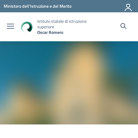
Vai ai contenuti
Vai al menu di navigazione
Vai al footer
Ministero dell'Istruzione e del Merito
Istituto statale di istruzione
superiore
Oscar Romero