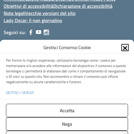
Obiettivi di accessibilità
Dichiarazione di accessibilità
Note legali
Vecchie versioni del sito
Lady Oscar: il non giornalino
Seguici su:
Gestisci Consenso Cookie
Indirizzo:
Viale Aldo Moro, 51 - 24021 Albino (Bg)
Centralino:
035/751389
Email:
bgis00900b@istruzione.it
Per fornire le migliori esperienze, utilizziamo tecnologie come i cookie per
Posta elettronica certificata (PEC):
bgis00900b@pec.istruzione.it
memorizzare e/o accedere alle informazioni del dispositivo. Il consenso a queste
tecnologie ci permetterà di elaborare dati come il comportamento di navigazione
Codice fiscale: 95002390169
o ID unici su questo sito. Non acconsentire o ritirare il consenso può influire
Codice meccanografico:
BGIS00900B
negativamente su alcune caratteristiche e funzioni.
Codice Indice delle Pubbliche Amministrazioni (IPA): istsc_bgis00900b
GESTISCI I SERVIZI
Codice unico di fatturazione (CUF): UFMHLX
Spazio web concesso in uso gratuito da
Web3king
, via Pertini 8 ALBINO
Accetta
(Bg)
Nega
Concept & Design by Designers Italia
- Versione del tema: