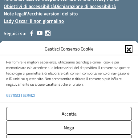
Obiettivi di accessibilità
Dichiarazione di accessibilità
Note legali
Vecchie versioni del sito
Lady Oscar: il non giornalino
Seguici su:
Gestisci Consenso Cookie
Indirizzo:
Viale Aldo Moro, 51 - 24021 Albino (Bg)
Centralino:
035/751389
Email:
bgis00900b@istruzione.it
Per fornire le migliori esperienze, utilizziamo tecnologie come i cookie per
Posta elettronica certificata (PEC):
bgis00900b@pec.istruzione.it
memorizzare e/o accedere alle informazioni del dispositivo. Il consenso a queste
tecnologie ci permetterà di elaborare dati come il comportamento di navigazione
Codice fiscale: 95002390169
o ID unici su questo sito. Non acconsentire o ritirare il consenso può influire
Codice meccanografico:
BGIS00900B
negativamente su alcune caratteristiche e funzioni.
Codice Indice delle Pubbliche Amministrazioni (IPA): istsc_bgis00900b
GESTISCI I SERVIZI
Codice unico di fatturazione (CUF): UFMHLX
Spazio web concesso in uso gratuito da
Web3king
, via Pertini 8 ALBINO
Accetta
(Bg)
Nega
Concept & Design by Designers Italia
- Versione del tema: