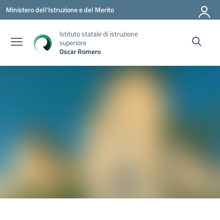
Vai ai contenuti
Vai al menu di navigazione
Vai al footer
Ministero dell'Istruzione e del Merito
Istituto statale di istruzione
superiore
Oscar Romero