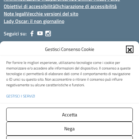
Obiettivi di accessibilità
Dichiarazione di accessibilità
Note legali
Vecchie versioni del sito
Lady Oscar: il non giornalino
Seguici su:
Gestisci Consenso Cookie
Indirizzo:
Viale Aldo Moro, 51 - 24021 Albino (Bg)
Centralino:
035/751389
Email:
bgis00900b@istruzione.it
Per fornire le migliori esperienze, utilizziamo tecnologie come i cookie per
Posta elettronica certificata (PEC):
bgis00900b@pec.istruzione.it
memorizzare e/o accedere alle informazioni del dispositivo. Il consenso a queste
tecnologie ci permetterà di elaborare dati come il comportamento di navigazione
Codice fiscale: 95002390169
o ID unici su questo sito. Non acconsentire o ritirare il consenso può influire
Codice meccanografico:
BGIS00900B
negativamente su alcune caratteristiche e funzioni.
Codice Indice delle Pubbliche Amministrazioni (IPA): istsc_bgis00900b
GESTISCI I SERVIZI
Codice unico di fatturazione (CUF): UFMHLX
Spazio web concesso in uso gratuito da
Web3king
, via Pertini 8 ALBINO
Accetta
(Bg)
Nega
Concept & Design by Designers Italia
- Versione del tema: