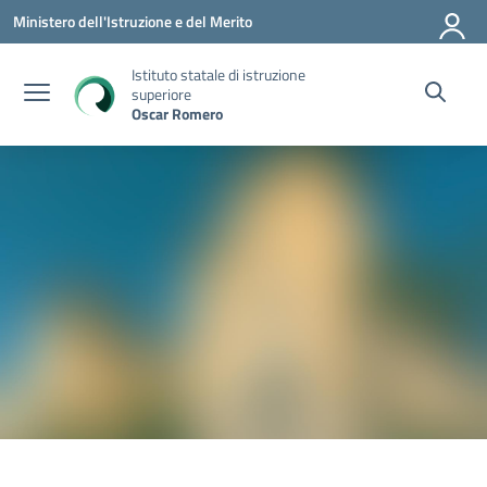
Vai ai contenuti
Vai al menu di navigazione
Vai al footer
Ministero dell'Istruzione e del Merito
Istituto statale di istruzione
superiore
Oscar Romero