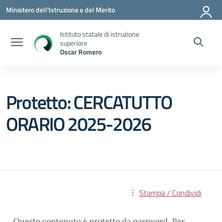
Vai ai contenuti
Vai al menu di navigazione
Vai al footer
Ministero dell'Istruzione e del Merito
Istituto statale di istruzione
superiore
Oscar Romero
Protetto: CERCATUTTO
ORARIO 2025-2026
Stampa / Condividi
Questo contenuto è protetto da password. Per