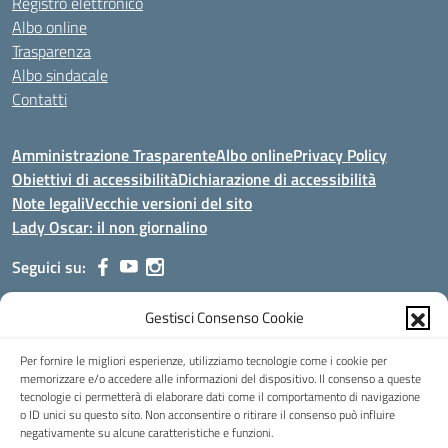
Registro elettronico
Albo online
Trasparenza
Albo sindacale
Contatti
Amministrazione Trasparente
Albo online
Privacy Policy
Obiettivi di accessibilità
Dichiarazione di accessibilità
Note legali
Vecchie versioni del sito
Lady Oscar: il non giornalino
Seguici su:
Gestisci Consenso Cookie
Indirizzo:
Viale Aldo Moro, 51 - 24021 Albino (Bg)
Centralino:
035/751389
Email:
bgis00900b@istruzione.it
Per fornire le migliori esperienze, utilizziamo tecnologie come i cookie per
Posta elettronica certificata (PEC):
bgis00900b@pec.istruzione.it
memorizzare e/o accedere alle informazioni del dispositivo. Il consenso a queste
tecnologie ci permetterà di elaborare dati come il comportamento di navigazione
Codice fiscale: 95002390169
o ID unici su questo sito. Non acconsentire o ritirare il consenso può influire
Codice meccanografico:
BGIS00900B
negativamente su alcune caratteristiche e funzioni.