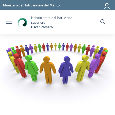
Vai ai contenuti
Vai al menu di navigazione
Vai al footer
Ministero dell'Istruzione e del Merito
Istituto statale di istruzione
superiore
Oscar Romero