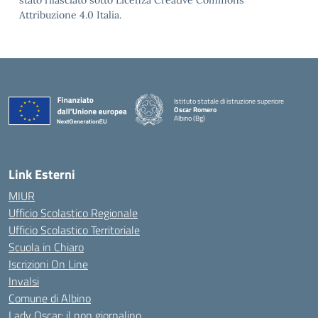
stato rilasciato sotto Licenza Creative Commons
Attribuzione 4.0 Italia.
Istituto statale di istruzione superiore
Oscar Romero
Albino (Bg)
Link Esterni
MIUR
Ufficio Scolastico Regionale
Ufficio Scolastico Territoriale
Scuola in Chiaro
Iscrizioni On Line
Invalsi
Comune di Albino
Lady Oscar: il non giornalino