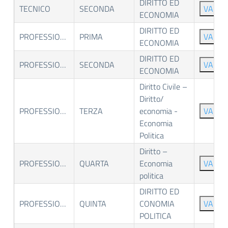
DIRITTO ED
TECNICO
SECONDA
VAI
ECONOMIA
DIRITTO ED
PROFESSIONALE
PRIMA
VAI
ECONOMIA
DIRITTO ED
PROFESSIONALE
SECONDA
VAI
ECONOMIA
Diritto Civile –
Diritto/
PROFESSIONALE
TERZA
economia -
VAI
Economia
Politica
Diritto –
PROFESSIONALE
QUARTA
Economia
VAI
politica
DIRITTO ED
PROFESSIONALE
QUINTA
CONOMIA
VAI
POLITICA