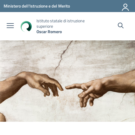
Vai ai contenuti
Vai al menu di navigazione
Vai al footer
Ministero dell'Istruzione e del Merito
Istituto statale di istruzione
superiore
Oscar Romero