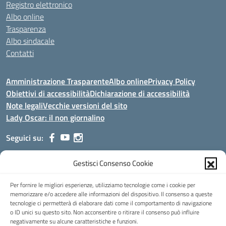
Registro elettronico
Albo online
Trasparenza
Albo sindacale
Contatti
Amministrazione Trasparente
Albo online
Privacy Policy
Obiettivi di accessibilità
Dichiarazione di accessibilità
Note legali
Vecchie versioni del sito
Lady Oscar: il non giornalino
Seguici su:
Gestisci Consenso Cookie
Indirizzo:
Viale Aldo Moro, 51 - 24021 Albino (Bg)
Centralino:
035/751389
Email:
bgis00900b@istruzione.it
Per fornire le migliori esperienze, utilizziamo tecnologie come i cookie per
Posta elettronica certificata (PEC):
bgis00900b@pec.istruzione.it
memorizzare e/o accedere alle informazioni del dispositivo. Il consenso a queste
tecnologie ci permetterà di elaborare dati come il comportamento di navigazione
Codice fiscale: 95002390169
o ID unici su questo sito. Non acconsentire o ritirare il consenso può influire
Codice meccanografico:
BGIS00900B
negativamente su alcune caratteristiche e funzioni.