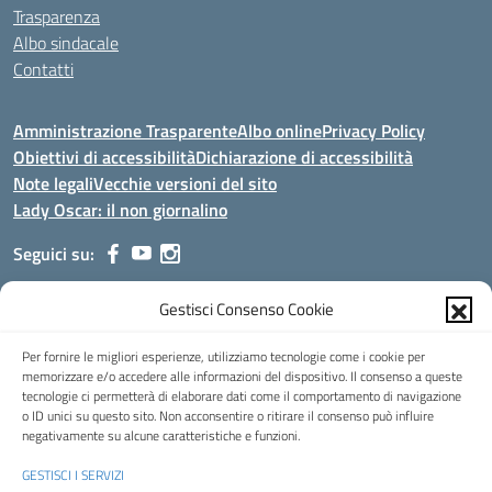
Trasparenza
Albo sindacale
Contatti
Amministrazione Trasparente
Albo online
Privacy Policy
Obiettivi di accessibilità
Dichiarazione di accessibilità
Note legali
Vecchie versioni del sito
Lady Oscar: il non giornalino
Seguici su:
Gestisci Consenso Cookie
Indirizzo:
Viale Aldo Moro, 51 - 24021 Albino (Bg)
Centralino:
035/751389
Email:
bgis00900b@istruzione.it
Per fornire le migliori esperienze, utilizziamo tecnologie come i cookie per
Posta elettronica certificata (PEC):
bgis00900b@pec.istruzione.it
memorizzare e/o accedere alle informazioni del dispositivo. Il consenso a queste
tecnologie ci permetterà di elaborare dati come il comportamento di navigazione
Codice fiscale: 95002390169
o ID unici su questo sito. Non acconsentire o ritirare il consenso può influire
Codice meccanografico:
BGIS00900B
negativamente su alcune caratteristiche e funzioni.
Codice Indice delle Pubbliche Amministrazioni (IPA): istsc_bgis00900b
GESTISCI I SERVIZI
Codice unico di fatturazione (CUF): UFMHLX