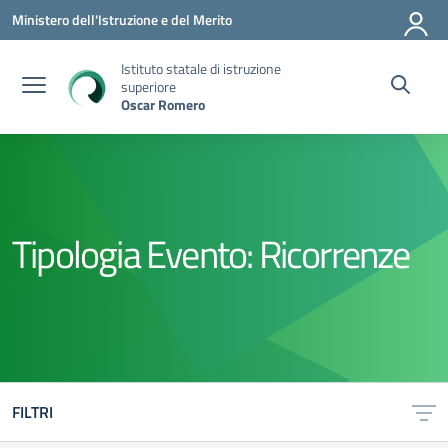
Vai ai contenuti
Vai al menu di navigazione
Vai al footer
Ministero dell'Istruzione e del Merito
Istituto statale di istruzione
superiore
Oscar Romero
Tipologia Evento:
Ricorrenze
FILTRI