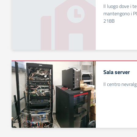
Il luogo dove i t
mantengono i PC 
218B
Sala server
Il centro nevralg