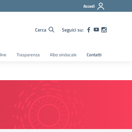
Accedi
Cerca
Seguici su:
line
Trasparenza
Albo sindacale
Contatti