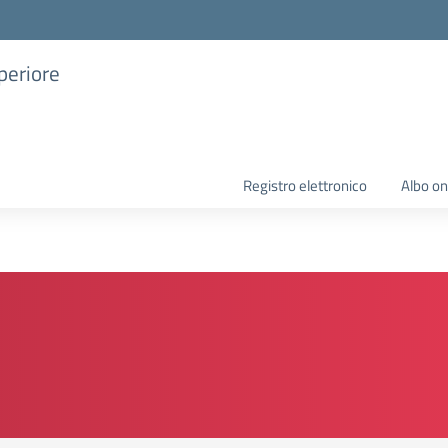
uperiore
Registro elettronico
Albo on