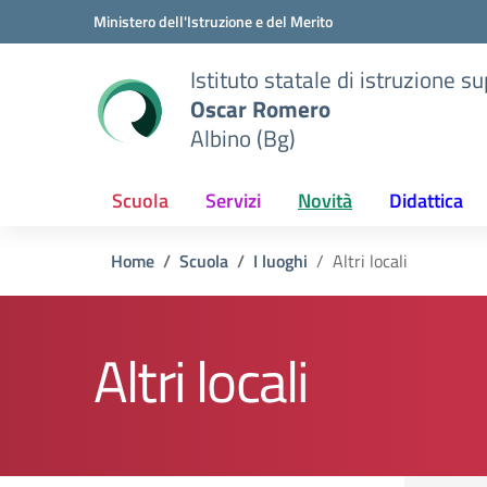
Vai ai contenuti
Vai al menu di navigazione
Vai al footer
Ministero dell'Istruzione e del Merito
Istituto statale di istruzione s
Oscar Romero
Albino (Bg)
Scuola
Servizi
Novità
Didattica
Home
Scuola
I luoghi
Altri locali
Altri locali