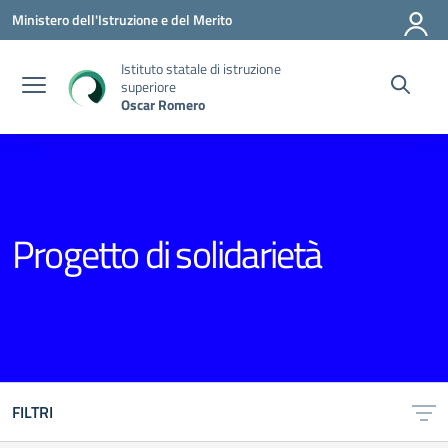
Vai ai contenuti
Vai al menu di navigazione
Vai al footer
Ministero dell'Istruzione e del Merito
Istituto statale di istruzione
superiore
Oscar Romero
Progetto di solidarietà
FILTRI