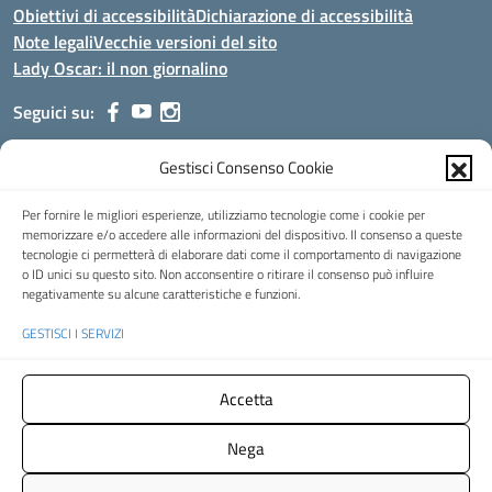
Obiettivi di accessibilità
Dichiarazione di accessibilità
Note legali
Vecchie versioni del sito
Lady Oscar: il non giornalino
Seguici su:
Gestisci Consenso Cookie
Indirizzo:
Viale Aldo Moro, 51 - 24021 Albino (Bg)
Centralino:
035/751389
Email:
bgis00900b@istruzione.it
Per fornire le migliori esperienze, utilizziamo tecnologie come i cookie per
Posta elettronica certificata (PEC):
bgis00900b@pec.istruzione.it
memorizzare e/o accedere alle informazioni del dispositivo. Il consenso a queste
tecnologie ci permetterà di elaborare dati come il comportamento di navigazione
Codice fiscale: 95002390169
o ID unici su questo sito. Non acconsentire o ritirare il consenso può influire
Codice meccanografico:
BGIS00900B
negativamente su alcune caratteristiche e funzioni.
Codice Indice delle Pubbliche Amministrazioni (IPA): istsc_bgis00900b
GESTISCI I SERVIZI
Codice unico di fatturazione (CUF): UFMHLX
Spazio web concesso in uso gratuito da
Web3king
, via Pertini 8 ALBINO
Accetta
(Bg)
Nega
Concept & Design by Designers Italia
- Versione del tema:
2.12.0