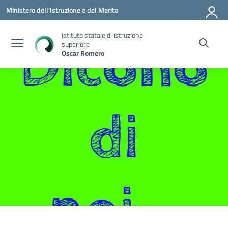
Vai ai contenuti
Vai al menu di navigazione
Vai al footer
Ministero dell'Istruzione e del Merito
Istituto statale di istruzione
superiore
Oscar Romero