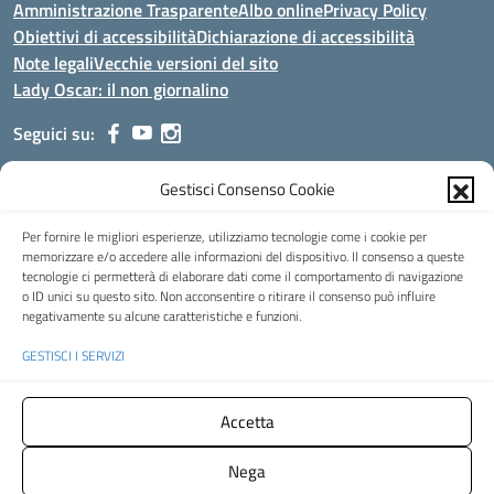
Amministrazione Trasparente
Albo online
Privacy Policy
Obiettivi di accessibilità
Dichiarazione di accessibilità
Note legali
Vecchie versioni del sito
Lady Oscar: il non giornalino
Seguici su:
Gestisci Consenso Cookie
Indirizzo:
Viale Aldo Moro, 51 - 24021 Albino (Bg)
Centralino:
035/751389
Email:
bgis00900b@istruzione.it
Per fornire le migliori esperienze, utilizziamo tecnologie come i cookie per
Posta elettronica certificata (PEC):
bgis00900b@pec.istruzione.it
memorizzare e/o accedere alle informazioni del dispositivo. Il consenso a queste
tecnologie ci permetterà di elaborare dati come il comportamento di navigazione
Codice fiscale: 95002390169
o ID unici su questo sito. Non acconsentire o ritirare il consenso può influire
Codice meccanografico:
BGIS00900B
negativamente su alcune caratteristiche e funzioni.
Codice Indice delle Pubbliche Amministrazioni (IPA): istsc_bgis00900b
GESTISCI I SERVIZI
Codice unico di fatturazione (CUF): UFMHLX
Spazio web concesso in uso gratuito da
Web3king
, via Pertini 8 ALBINO
Accetta
(Bg)
Nega
Concept & Design by Designers Italia
- Versione del tema: