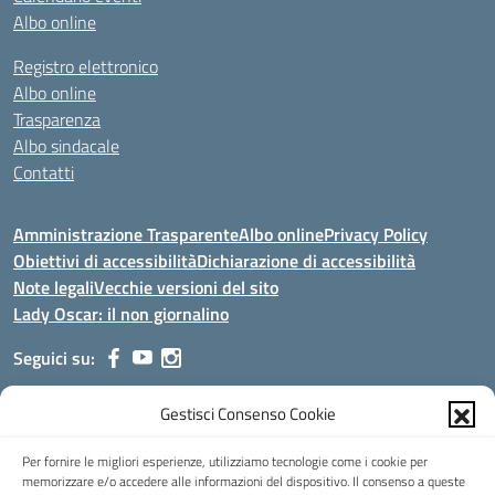
Albo online
Registro elettronico
Albo online
Trasparenza
Albo sindacale
Contatti
Amministrazione Trasparente
Albo online
Privacy Policy
Obiettivi di accessibilità
Dichiarazione di accessibilità
Note legali
Vecchie versioni del sito
Lady Oscar: il non giornalino
Seguici su:
Gestisci Consenso Cookie
Indirizzo:
Viale Aldo Moro, 51 - 24021 Albino (Bg)
Centralino:
035/751389
Email:
bgis00900b@istruzione.it
Per fornire le migliori esperienze, utilizziamo tecnologie come i cookie per
Posta elettronica certificata (PEC):
bgis00900b@pec.istruzione.it
memorizzare e/o accedere alle informazioni del dispositivo. Il consenso a queste