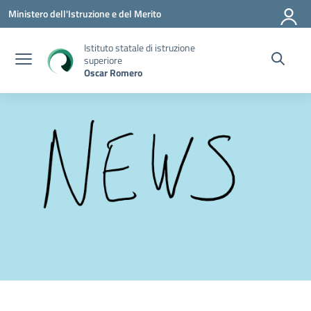
Vai ai contenuti
Vai al menu di navigazione
Vai al footer
Ministero dell'Istruzione e del Merito
Istituto statale di istruzione
superiore
Oscar Romero