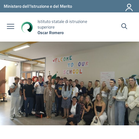
Vai ai contenuti
Vai al menu di navigazione
Vai al footer
Ministero dell'Istruzione e del Merito
Istituto statale di istruzione
superiore
Oscar Romero