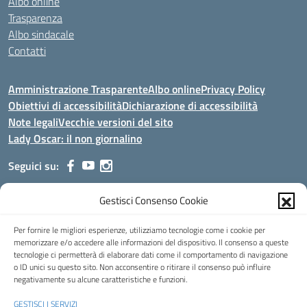
Albo online
Trasparenza
Albo sindacale
Contatti
Amministrazione Trasparente
Albo online
Privacy Policy
Obiettivi di accessibilità
Dichiarazione di accessibilità
Note legali
Vecchie versioni del sito
Lady Oscar: il non giornalino
Seguici su:
Gestisci Consenso Cookie
Indirizzo:
Viale Aldo Moro, 51 - 24021 Albino (Bg)
Centralino:
035/751389
Email:
bgis00900b@istruzione.it
Per fornire le migliori esperienze, utilizziamo tecnologie come i cookie per
Posta elettronica certificata (PEC):
bgis00900b@pec.istruzione.it
memorizzare e/o accedere alle informazioni del dispositivo. Il consenso a queste
tecnologie ci permetterà di elaborare dati come il comportamento di navigazione
Codice fiscale: 95002390169
o ID unici su questo sito. Non acconsentire o ritirare il consenso può influire
Codice meccanografico:
BGIS00900B
negativamente su alcune caratteristiche e funzioni.
Codice Indice delle Pubbliche Amministrazioni (IPA): istsc_bgis00900b
GESTISCI I SERVIZI
Codice unico di fatturazione (CUF): UFMHLX