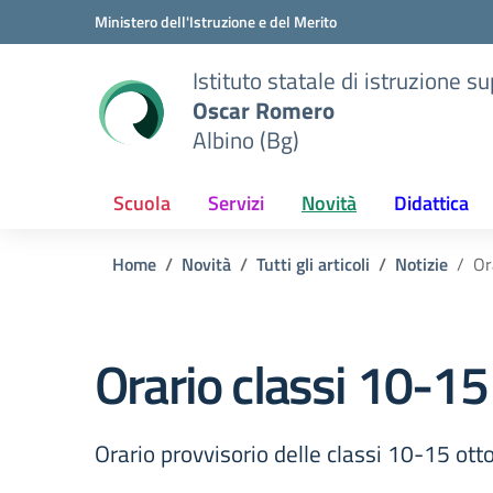
Vai ai contenuti
Vai al menu di navigazione
Vai al footer
Ministero dell'Istruzione e del Merito
Istituto statale di istruzione s
Oscar Romero
Albino (Bg)
Scuola
Servizi
Novità
Didattica
Home
Novità
Tutti gli articoli
Notizie
Or
Orario classi 10-15
Orario provvisorio delle classi 10-15 ott