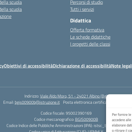
della scuola
Percorsi di studio
della scuola
Tutti i servizi
azione
Didattica
Offerta formativa
Le schede didattiche
I progetti delle classi
cy
Obiettivi di accessibilità
Dichiarazione di accessibilità
Note legal
Indirizzo:
Viale Aldo Moro, 51 - 24021 Albino (Bg)
Email:
bgis00900b@istruzione.it
Posta elettronica certificata (PEC):
bgis0
Codice fiscale: 95002390169
Per fornire l
Codice meccanografico:
BGIS00900B
accedere alle
Codice Indice delle Pubbliche Amministrazioni (IPA): istsc_bgis00900b
elaborare dat
o ritirare il 
Codice unico di fatturazione (CUF): UFMHLX