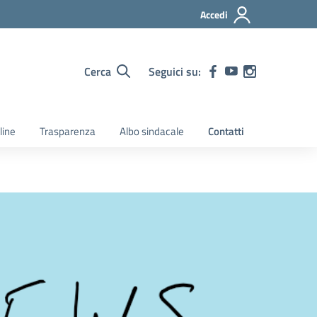
Accedi
Cerca
Seguici su:
line
Trasparenza
Albo sindacale
Contatti