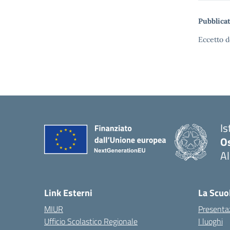
Pubblicat
Eccetto d
Is
O
Al
Link Esterni
La Scuo
MIUR
Presenta
Ufficio Scolastico Regionale
I luoghi