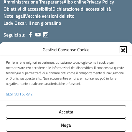
Amministrazione Trasparente
Albo online
Privacy Policy
Obiettivi di accessibilità
Dichiarazione di accessibilità
Note legali
Vecchie versioni del sito
Lady Oscar: il non giornalino
Seguici su:
Gestisci Consenso Cookie
Indirizzo:
Viale Aldo Moro, 51 - 24021 Albino (Bg)
Centralino:
035/751389
Email:
bgis00900b@istruzione.it
Per fornire le migliori esperienze, utilizziamo tecnologie come i cookie per
Posta elettronica certificata (PEC):
bgis00900b@pec.istruzione.it
memorizzare e/o accedere alle informazioni del dispositivo. Il consenso a queste
tecnologie ci permetterà di elaborare dati come il comportamento di navigazione
Codice fiscale: 95002390169
o ID unici su questo sito. Non acconsentire o ritirare il consenso può influire
Codice meccanografico:
BGIS00900B
negativamente su alcune caratteristiche e funzioni.
Codice Indice delle Pubbliche Amministrazioni (IPA): istsc_bgis00900b
GESTISCI I SERVIZI
Codice unico di fatturazione (CUF): UFMHLX
Spazio web concesso in uso gratuito da
Web3king
, via Pertini 8 ALBINO
Accetta
(Bg)
Nega
Concept & Design by Designers Italia
- Versione del tema: