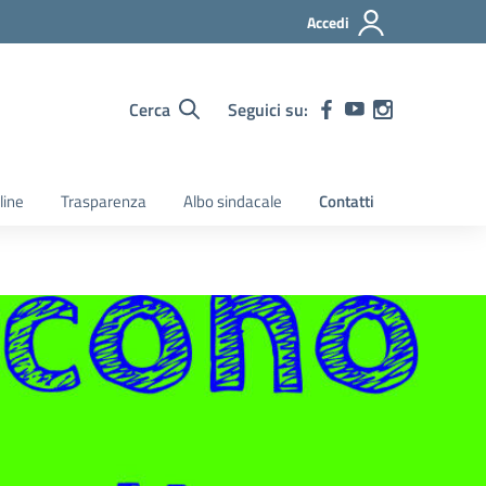
Accedi
Cerca
Seguici su:
line
Trasparenza
Albo sindacale
Contatti