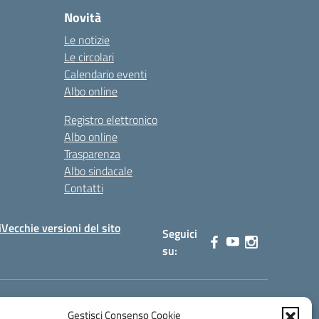
Novità
Le notizie
Le circolari
Calendario eventi
Albo online
Registro elettronico
Albo online
Trasparenza
Albo sindacale
Contatti
i
Vecchie versioni del sito
Seguici
su:
Gestisci Consenso Cookie
0900b@pec.istruzione.it