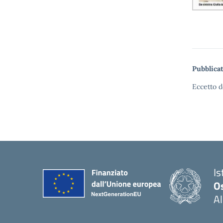
Pubblicat
Eccetto d
Is
O
Al