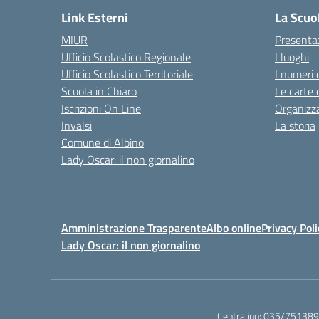
Link Esterni
La Scuo
MIUR
Presenta
Ufficio Scolastico Regionale
I luoghi
Ufficio Scolastico Territoriale
I numeri 
Scuola in Chiaro
Le carte 
Iscrizioni On Line
Organizz
Invalsi
La storia
Comune di Albino
Lady Oscar: il non giornalino
Amministrazione Trasparente
Albo online
Privacy Poli
Lady Oscar: il non giornalino
Centralino:
035/751389