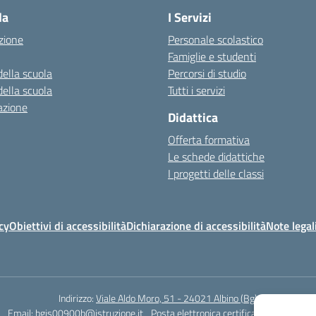
la
I Servizi
zione
Personale scolastico
Famiglie e studenti
della scuola
Percorsi di studio
della scuola
Tutti i servizi
azione
Didattica
Offerta formativa
Le schede didattiche
I progetti delle classi
cy
Obiettivi di accessibilità
Dichiarazione di accessibilità
Note legal
Indirizzo:
Viale Aldo Moro, 51 - 24021 Albino (Bg)
Email:
bgis00900b@istruzione.it
Posta elettronica certificata (PEC):
bgis0