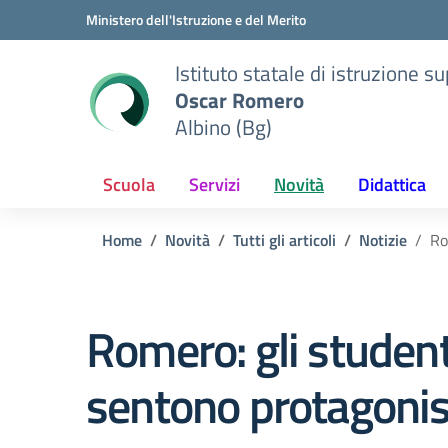
Vai ai contenuti
Vai al menu di navigazione
Vai al footer
Ministero dell'Istruzione e del Merito
Istituto statale di istruzione s
Oscar Romero
Albino (Bg)
Scuola
Servizi
Novità
Didattica
Home
Novità
Tutti gli articoli
Notizie
Ro
Romero: gli student
sentono protagonis