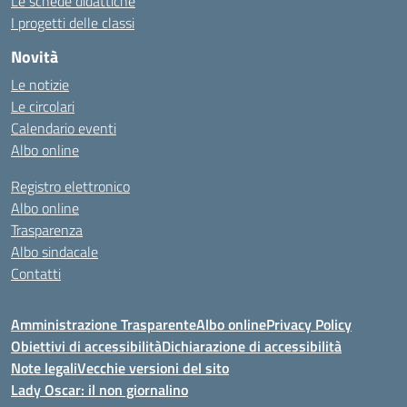
Le schede didattiche
I progetti delle classi
Novità
Le notizie
Le circolari
Calendario eventi
Albo online
Registro elettronico
Albo online
Trasparenza
Albo sindacale
Contatti
Amministrazione Trasparente
Albo online
Privacy Policy
Obiettivi di accessibilità
Dichiarazione di accessibilità
Note legali
Vecchie versioni del sito
Lady Oscar: il non giornalino