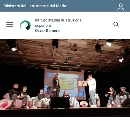
Vai ai contenuti
Vai al menu di navigazione
Vai al footer
Ministero dell'Istruzione e del Merito
Istituto statale di istruzione
superiore
Oscar Romero