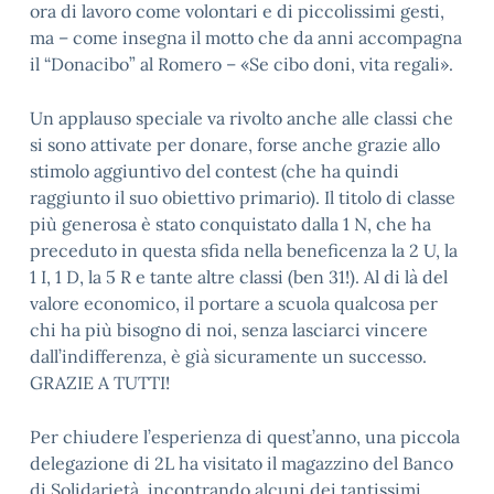
ora di lavoro come volontari e di piccolissimi gesti,
ma – come insegna il motto che da anni accompagna
il “Donacibo” al Romero – «Se cibo doni, vita regali».
Un applauso speciale va rivolto anche alle classi che
si sono attivate per donare, forse anche grazie allo
stimolo aggiuntivo del contest (che ha quindi
raggiunto il suo obiettivo primario). Il titolo di classe
più generosa è stato conquistato dalla 1 N, che ha
preceduto in questa sfida nella beneficenza la 2 U, la
1 I, 1 D, la 5 R e tante altre classi (ben 31!). Al di là del
valore economico, il portare a scuola qualcosa per
chi ha più bisogno di noi, senza lasciarci vincere
dall’indifferenza, è già sicuramente un successo.
GRAZIE A TUTTI!
Per chiudere l’esperienza di quest’anno, una piccola
delegazione di 2L ha visitato il magazzino del Banco
di Solidarietà, incontrando alcuni dei tantissimi