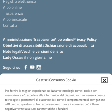
Registro elettronico
Albo online
Trasparenza
Albo sindacale
Contatti
Amministrazione Trasparente
Albo online
Privacy Policy
Obiettivi di accessibilità
Dichiarazione di accessibilità
Note legali
Vecchie versioni del sito
Lady Oscar: il non giornalino
Seguici su:
Gestisci Consenso Cookie
Indirizzo:
Viale Aldo Moro, 51 - 24021 Albino (Bg)
Centralino:
035/751389
Email:
bgis00900b@istruzione.it
Per fornire le migliori esperienze, utilizziamo tecnologie come i cookie per
Posta elettronica certificata (PEC):
bgis00900b@pec.istruzione.it
memorizzare e/o accedere alle informazioni del dispositivo. Il consenso a queste
tecnologie ci permetterà di elaborare dati come il comportamento di navigazione
Codice fiscale: 95002390169
o ID unici su questo sito. Non acconsentire o ritirare il consenso può influire
Codice meccanografico:
BGIS00900B
negativamente su alcune caratteristiche e funzioni.