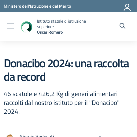
Vai ai contenuti
Vai al menu di navigazione
Vai al footer
Ministero dell'Istruzione e del Merito
Istituto statale di istruzione
superiore
Oscar Romero
Donacibo 2024: una raccolta
da record
46 scatole e 426,2 Kg di generi alimentari
raccolti dal nostro istituto per il "Donacibo"
2024.
Giorgio Vedovati