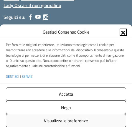
Lady Oscar: il non giornalino
Seguici su:
Gestisci Consenso Cookie
Indirizzo:
Viale Aldo Moro, 51 - 24021 Albino (Bg)
Centralino:
035/751389
Email:
bgis00900b@istruzione.it
Per fornire le migliori esperienze, utilizziamo tecnologie come i cookie per
Posta elettronica certificata (PEC):
bgis00900b@pec.istruzione.it
memorizzare e/o accedere alle informazioni del dispositivo. Il consenso a queste
tecnologie ci permetterà di elaborare dati come il comportamento di navigazione
Codice fiscale: 95002390169
o ID unici su questo sito. Non acconsentire o ritirare il consenso può influire
Codice meccanografico:
BGIS00900B
negativamente su alcune caratteristiche e funzioni.
Codice Indice delle Pubbliche Amministrazioni (IPA): istsc_bgis00900b
GESTISCI I SERVIZI
Codice unico di fatturazione (CUF): UFMHLX
Spazio web concesso in uso gratuito da
Web3king
, via Pertini 8 ALBINO
Accetta
(Bg)
Nega
Concept & Design by Designers Italia
- Versione del tema:
2.12.0
Visualizza le preferenze