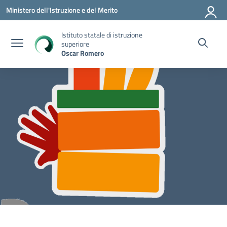
Vai ai contenuti
Vai al menu di navigazione
Vai al footer
Ministero dell'Istruzione e del Merito
Istituto statale di istruzione
superiore
Oscar Romero