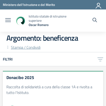
Vai ai contenuti
Vai al menu di navigazione
Vai al footer
Ministero dell'Istruzione e del Merito
Istituto statale di istruzione
superiore
Oscar Romero
Argomento: beneficenza
Stampa / Condividi
FILTRI
Donacibo 2025
Raccolta di solidarietà a cura della classe 1A e rivolta a
tutto l'Istituto.