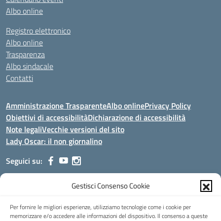
Albo online
Registro elettronico
Albo online
Trasparenza
Albo sindacale
Contatti
Amministrazione Trasparente
Albo online
Privacy Policy
Obiettivi di accessibilità
Dichiarazione di accessibilità
Note legali
Vecchie versioni del sito
Lady Oscar: il non giornalino
Seguici su:
Gestisci Consenso Cookie
Indirizzo:
Viale Aldo Moro, 51 - 24021 Albino (Bg)
Centralino:
035/751389
Email:
bgis00900b@istruzione.it
Per fornire le migliori esperienze, utilizziamo tecnologie come i cookie per
Posta elettronica certificata (PEC):
bgis00900b@pec.istruzione.it
memorizzare e/o accedere alle informazioni del dispositivo. Il consenso a queste