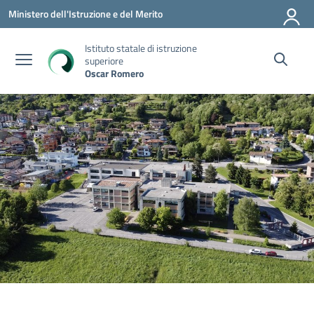
Vai ai contenuti
Vai al menu di navigazione
Vai al footer
Ministero dell'Istruzione e del Merito
Istituto statale di istruzione
superiore
Oscar Romero