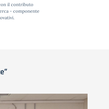
con il contributo
icerca - componente
ovativi.
te”