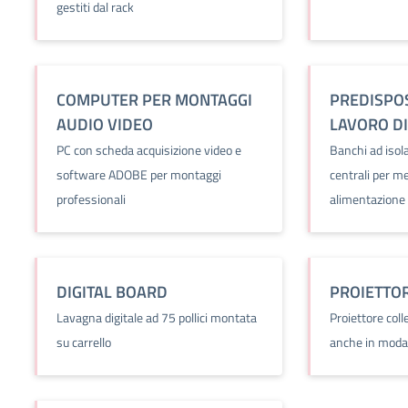
gestiti dal rack
COMPUTER PER MONTAGGI
PREDISPO
AUDIO VIDEO
LAVORO D
PC con scheda acquisizione video e
Banchi ad isola
software ADOBE per montaggi
centrali per m
professionali
alimentazione 
DIGITAL BOARD
PROIETTO
Lavagna digitale ad 75 pollici montata
Proiettore col
su carrello
anche in modal