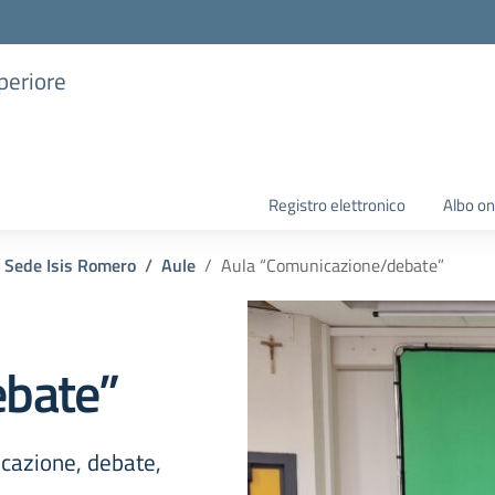
uperiore
Registro elettronico
Albo on
Sede Isis Romero
Aule
Aula “Comunicazione/debate”
ebate”
icazione, debate,