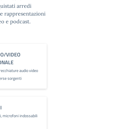
uistati arredi
ole rappresentazioni
deo e podcast.
IO/VIDEO
ONALE
ecchiature audio video
verse sorgenti
I
, microfoni indossabili