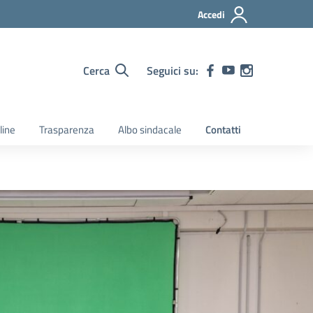
Accedi
Cerca
Seguici su:
line
Trasparenza
Albo sindacale
Contatti