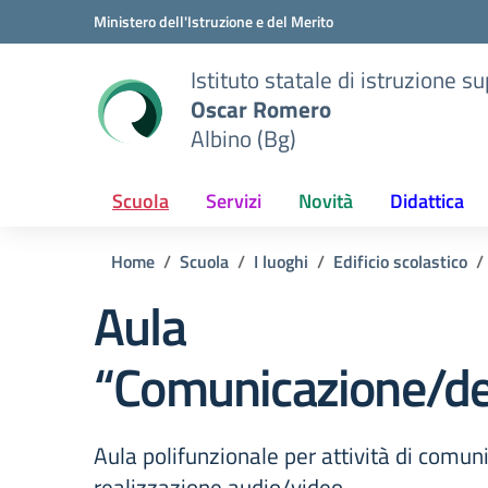
Vai ai contenuti
Vai al menu di navigazione
Vai al footer
Ministero dell'Istruzione e del Merito
Istituto statale di istruzione s
Oscar Romero
Albino (Bg)
Scuola
Servizi
Novità
Didattica
Home
Scuola
I luoghi
Edificio scolastico
Aula
“Comunicazione/d
Aula polifunzionale per attività di comun
realizzazione audio/video