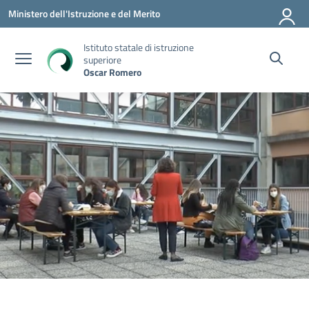
Vai ai contenuti
Vai al menu di navigazione
Vai al footer
Ministero dell'Istruzione e del Merito
Istituto statale di istruzione
superiore
Oscar Romero