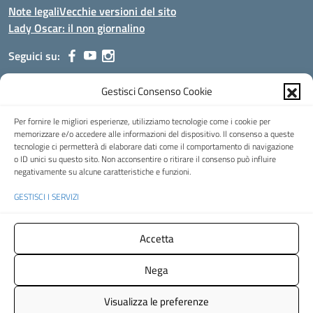
Note legali
Vecchie versioni del sito
Lady Oscar: il non giornalino
Seguici su:
Gestisci Consenso Cookie
Indirizzo:
Viale Aldo Moro, 51 - 24021 Albino (Bg)
Centralino:
035/751389
Email:
bgis00900b@istruzione.it
Per fornire le migliori esperienze, utilizziamo tecnologie come i cookie per
Posta elettronica certificata (PEC):
bgis00900b@pec.istruzione.it
memorizzare e/o accedere alle informazioni del dispositivo. Il consenso a queste
tecnologie ci permetterà di elaborare dati come il comportamento di navigazione
Codice fiscale: 95002390169
o ID unici su questo sito. Non acconsentire o ritirare il consenso può influire
Codice meccanografico:
BGIS00900B
negativamente su alcune caratteristiche e funzioni.
Codice Indice delle Pubbliche Amministrazioni (IPA): istsc_bgis00900b
GESTISCI I SERVIZI
Codice unico di fatturazione (CUF): UFMHLX
Spazio web concesso in uso gratuito da
Web3king
, via Pertini 8 ALBINO
Accetta
(Bg)
Nega
Concept & Design by Designers Italia
- Versione del tema:
2.12.0
Visualizza le preferenze